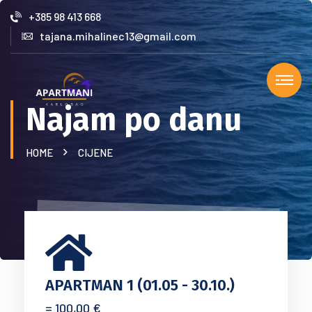
+385 98 413 668
tajana.mihalinec13@gmail.com
Najam po danu
HOME
CIJENE
APARTMAN 1 (01.05 - 30.10.)
= 100,00 €