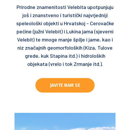
Prirodne znamenitosti Velebita upotpunjuju
još i znanstveno i turistički najvrjedniji
speleološki objekti u Hrvatskoj - Cerovačke
pećine (južni Velebit) i Lukina jama (sjeverni
Velebit) te mnoge manje špilje i jame, kao i
niz značajnih geomorfoloških (Kiza, Tulove
grede, kuk Stapina itd.) i hidroloških
objekata (vrelo i tok Zrmanje itd.).
JAVITE NAM SE