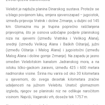
Velebit je najduža planina Dinarskog sustava. Proteže se
u blago povijenom luku, smjera sjeverozapad – jugoistok,
između prijevoja Vratnik i doline Zrmanje, u duljini od 145
km. Glomazna mu je trupina poprečno raščlanjena
prijevojima, što je osnova uobičajne podjele planinskog
niza na: sjeverni (između Vratnika i Velikog Alana),
srednji (između Velikog Alana i Baških Oštarija), južni
(između Oštarija i Malog Alana) i jugoistočni (između
Malog Alana i doline gornje Zrmanje). Na zapadu je jasno
omeđen Velebitskim kanalom Jadranskog mora, a na
istoku ličko-gackom zaravni, između 425 i 600 metara
nadmorske visine. Širina mu varira od oko 30 kilometara
u sjevernom, do svega desetak kilometara zračne
udaljenosti na južnom Velebitu. Unatoč glomaznom
izgledu, njegov se planinski niz ne odlikuje naročitom
visinom. Najviši, Vaganski vrh, doseže tek 1757 m.