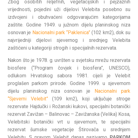
Zbog osobitih reljefnih, vegetacijskih i pejzažnih
vrijednosti, pojedini uži dijelovi Velebita posebno su
izdvojeni i obuhvaćeni odgovarajućim kategorijama
zaštite. Godine 1949. u južnom dijelu planinskog niza
osnovan je
Nacionalni park “Paklenica”
(102 km2), dok su
najvrijedniji dijelovi sjevernog i srednjeg Velebita
zaštićeni u kategoriji strogih i specijalnih rezervata.
Nakon što je 1978. g. uvršten u svjetsku mrežu rezervata
biosfere (“Program čovjek i biosfera”, UNESCO),
odlukom Hrvatskog sabora 1981. cijeli je Velebit
proglašen parkom prirode. Godine 1999. u sjevernom
dijelu planinskog niza osnovan je
Nacionalni park
“Sjeverni Velebit”
(109 km2), koji uključuje stroge
rezervate Hajdučki i Rožanski kukovi, specijalni botanički
rezervat Zavižan – Balinovac – Zavižanska (Velika) Kosa,
Velebitski botanički vrt u sjevernom, te specijalni
rezervat šumske vegetacije Štirovača u srednjem
Velebitu. S pravom Velebit danas nazivamo
PARKOM