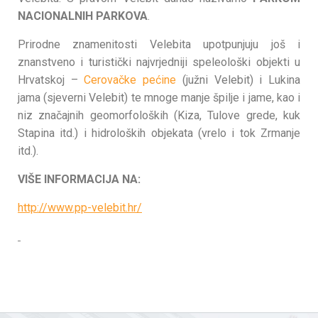
NACIONALNIH PARKOVA
.
Prirodne znamenitosti Velebita upotpunjuju još i
znanstveno i turistički najvrjedniji speleološki objekti u
Hrvatskoj –
Cerovačke pećine
(južni Velebit) i Lukina
jama (sjeverni Velebit) te mnoge manje špilje i jame, kao i
niz značajnih geomorfoloških (Kiza, Tulove grede, kuk
Stapina itd.) i hidroloških objekata (vrelo i tok Zrmanje
itd.).
VIŠE INFORMACIJA NA:
http://www.pp-velebit.hr/