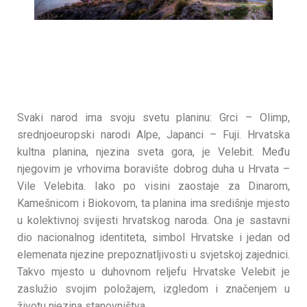
Svaki narod ima svoju svetu planinu: Grci – Olimp,
srednjoeuropski narodi Alpe, Japanci – Fuji. Hrvatska
kultna planina, njezina sveta gora, je Velebit. Među
njegovim je vrhovima boravište dobrog duha u Hrvata –
Vile Velebita. Iako po visini zaostaje za Dinarom,
Kamešnicom i Biokovom, ta planina ima središnje mjesto
u kolektivnoj svijesti hrvatskog naroda. Ona je sastavni
dio nacionalnog identiteta, simbol Hrvatske i jedan od
elemenata njezine prepoznatljivosti u svjetskoj zajednici.
Takvo mjesto u duhovnom reljefu Hrvatske Velebit je
zaslužio svojim položajem, izgledom i značenjem u
životu njezina stanovništva.